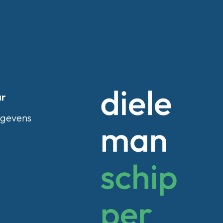
ar
egevens