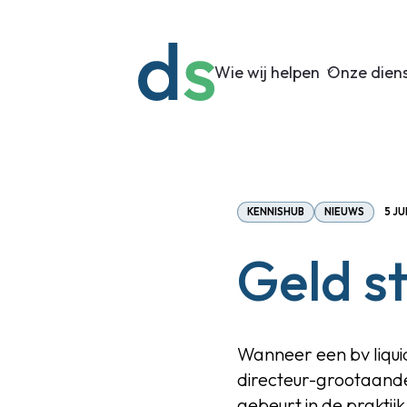
Wie wij helpen
Onze dien
KENNISHUB
NIEUWS
5 JU
Geld st
Wanneer een bv liquid
directeur-grootaande
gebeurt in de praktij