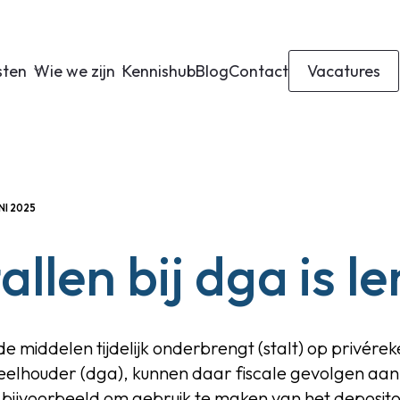
sten
Wie we zijn
Kennishub
Blog
Contact
Vacatures
NI 2025
allen bij dga is l
e middelen tijdelijk onderbrengt (stalt) op privér
elhouder (dga), kunnen daar fiscale gevolgen aan 
k bijvoorbeeld om gebruik te maken van het deposit