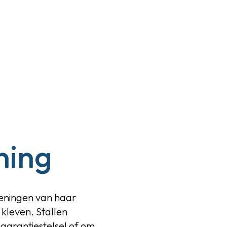
ening
ekeningen van haar
kleven. Stallen
ogarantiestelsel of om