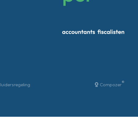
®
luidersregeling
Compozer