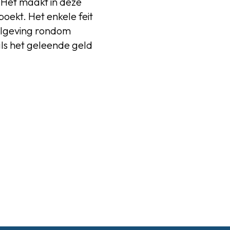
. Het maakt in deze
eboekt. Het enkele feit
gelgeving rondom
als het geleende geld