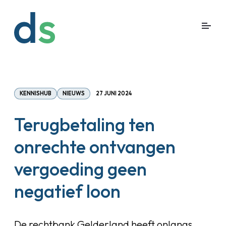
KENNISHUB
NIEUWS
27 JUNI 2024
Terugbetaling ten
onrechte ontvangen
vergoeding geen
negatief loon
De rechtbank Gelderland heeft onlangs