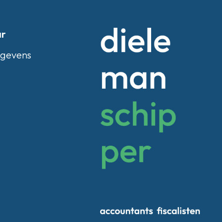
ar
egevens