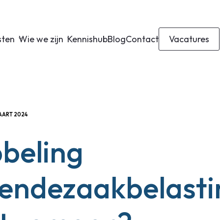
sten
Wie we zijn
Kennishub
Blog
Contact
Vacatures
AART 2024
beling
endezaakbelasti