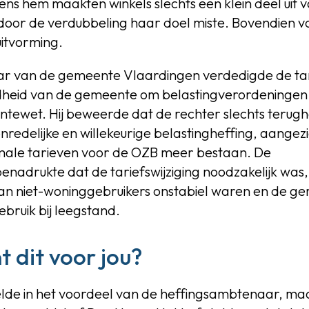
ens hem maakten winkels slechts een klein deel uit v
or de verdubbeling haar doel miste. Bovendien voel
uitvorming.
 van de gemeente Vlaardingen verdedigde de tari
heid van de gemeente om belastingverordeningen v
tewet. Hij beweerde dat de rechter slechts terug
redelijke en willekeurige belastingheffing, aangez
male tarieven voor de OZB meer bestaan. De
nadrukte dat de tariefswijziging noodzakelijk was
an niet-woninggebruikers onstabiel waren en de ge
ebruik bij leegstand.
 dit voor jou?
de in het voordeel van de heffingsambtenaar, ma