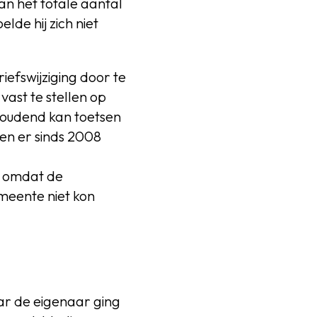
an het totale aantal
de hij zich niet
efswijziging door te
ast te stellen op
houdend kan toetsen
ien er sinds 2008
, omdat de
meente niet kon
ar de eigenaar ging