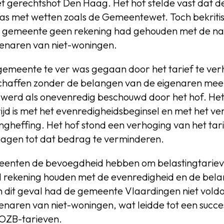
het gerechtshof Den Haag. Het hof stelde vast dat d
jd was met wetten zoals de Gemeentewet. Toch bekriti
gemeente geen rekening had gehouden met de nade
enaren van niet-woningen.
gemeente te ver was gegaan door het tarief te ver
 schaffen zonder de belangen van de eigenaren mee
 werd als onevenredig beschouwd door het hof. Het
rijd is met het evenredigheidsbeginsel en met het ve
ingheffing. Het hof stond een verhoging van het tar
lagen tot dat bedrag te verminderen.
enten de bevoegdheid hebben om belastingtariev
el rekening houden met de evenredigheid en de bel
 In dit geval had de gemeente Vlaardingen niet vol
naren van niet-woningen, wat leidde tot een succ
 OZB-tarieven.