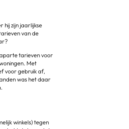
j zijn jaarlijkse
tarieven van de
aar?
 aparte tarieven voor
 woningen. Met
f voor gebruik af,
 panden was het daar
.
elijk winkels) tegen