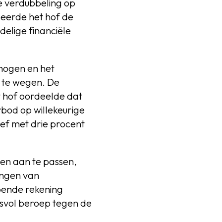
e verdubbeling op
seerde het hof de
lige financiële
hogen en het
 te wegen. De
 hof oordeelde dat
rbod op willekeurige
ief met drie procent
en aan te passen,
angen van
doende rekening
esvol beroep tegen de