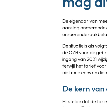
mag di
De eigenaar van meerd
aanslag onroerendeza
onroerendezaakbelas
De situatie is als vo
de OZB voor de gebr
ingang van 2021 wijzi
terwijl het tarief v
niet mee eens en dien
De kern van
Hij stelde dat de tar