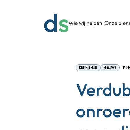
Wie wij helpen
Onze dien
KENNISHUB
NIEUWS
14 M
Verdub
onroer