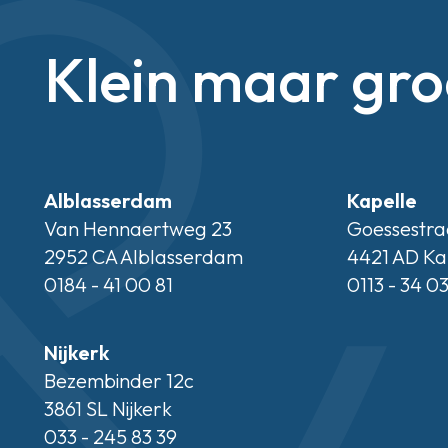
Klein maar gro
Alblasserdam
Kapelle
Van Hennaertweg 23
Goessestra
2952 CA Alblasserdam
4421 AD Ka
0184 - 41 00 81
0113 - 34 0
Nijkerk
Bezembinder 12c
3861 SL Nijkerk
033 - 245 83 39