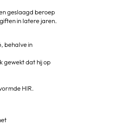
 een geslaagd beroep
ften in latere jaren.
6, behalve in
k gewekt dat hij op
evormde HIR.
het