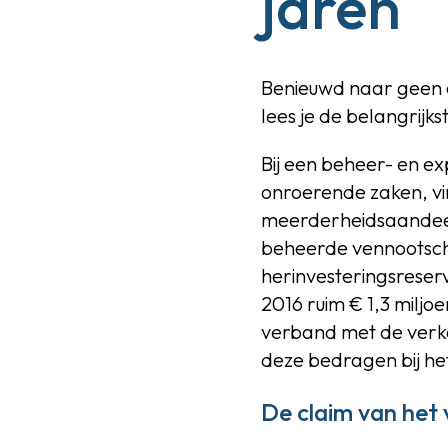
jaren
Benieuwd naar geen o
lees je de belangrijks
Bij een beheer- en ex
onroerende zaken, vin
meerderheidsaandeelh
beheerde vennootscha
herinvesteringsreserv
2016 ruim € 1,3 miljo
verband met de verko
deze bedragen bij he
De claim van het