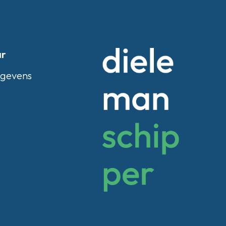
ar
egevens