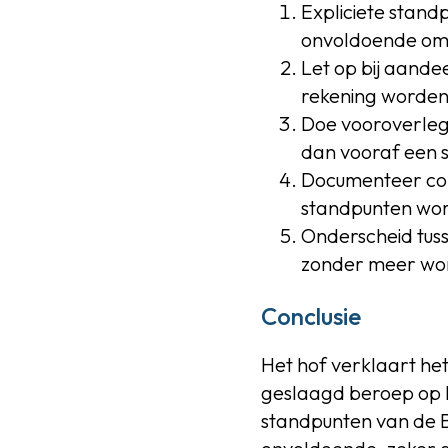
Expliciete standp
onvoldoende om 
Let op bij aande
rekening worden 
Doe vooroverleg:
dan vooraf een s
Documenteer comm
standpunten wo
Onderscheid tuss
zonder meer wor
Conclusie
Het hof verklaart he
geslaagd beroep op h
standpunten van de Be