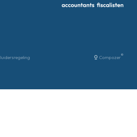
®
luidersregeling
Compozer