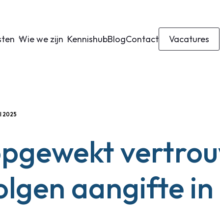
sten
Wie we zijn
Kennishub
Blog
Contact
Vacatures
I 2025
pgewekt vertro
lgen aangifte in 