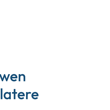
uwen
latere