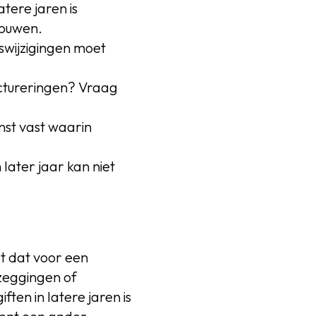
atere jaren is
bouwen.
swijzigingen moet
uctureringen? Vraag
nst vast waarin
later jaar kan niet
t dat voor een
zeggingen of
ten in latere jaren is