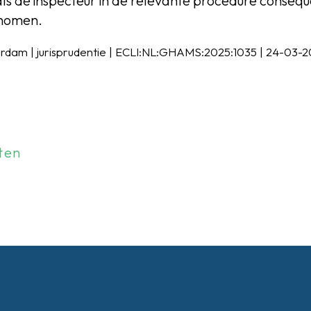
ls de inspecteur in de relevante procedure conseq
enomen.
dam | jurisprudentie | ECLI:NL:GHAMS:2025:1035 | 24-03-
ten