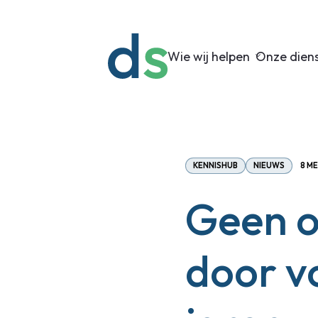
Wie wij helpen
Onze dien
KENNISHUB
NIEUWS
8 ME
Geen o
door vo