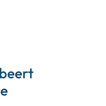
beert
te