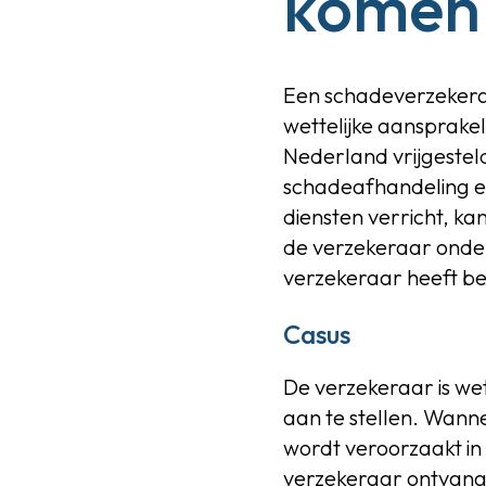
komen
Een schadeverzekera
wettelijke aansprakel
Nederland vrijgestel
schadeafhandeling ee
diensten verricht, ka
de verzekeraar onder
verzekeraar heeft beda
Casus
De verzekeraar is wet
aan te stellen. Wann
wordt veroorzaakt in
verzekeraar ontvang