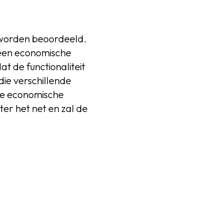
f worden beoordeeld.
 een economische
at de functionaliteit
ie verschillende
re economische
er het net en zal de