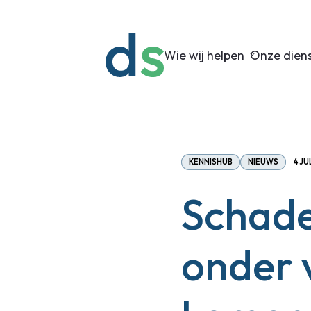
Wie wij helpen
Onze dien
KENNISHUB
NIEUWS
4 JU
Schade
onder v