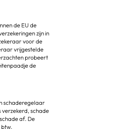
innen de EU de
erzekeringen zijn in
rzekeraar voor de
raar vrijgestelde
verzachten probeert
eitenpaadje de
een schaderegelaar
s verzekerd, schade
 schade af. De
 btw.