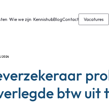
sten
Wie we zijn
Kennishub
Blog
Contact
Vacatures
LI 2024
verzekeraar pro
erlegde btw uit 