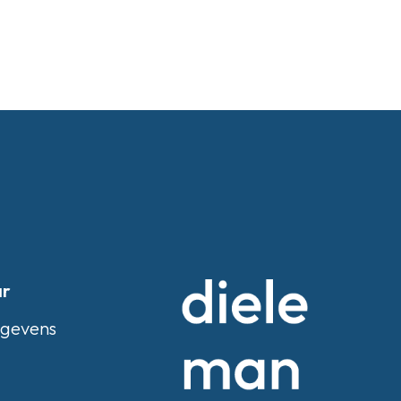
ar
egevens