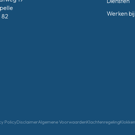
Diensten
pelle
Werken bij
3 82
cy Policy
Disclaimer
Algemene Voorwaarden
Klachtenregeling
Klokken