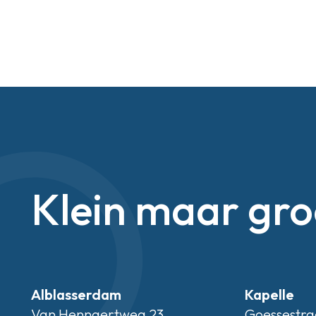
Klein maar gro
Alblasserdam
Kapelle
Van Hennaertweg 23
Goessestra