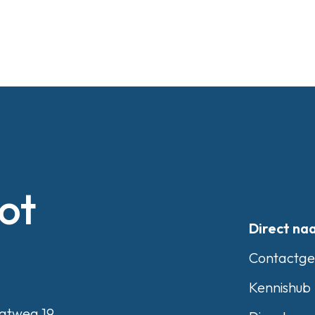
ot
Direct na
Contactg
Kennishub
atweg 19