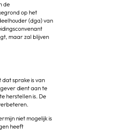
n de
gegrond op het
deelhouder (dga) van
eidingsconvenant
t, maar zal blijven
dat sprake is van
gever dient aan te
e herstellen is. De
verbeteren.
mijn niet mogelijk is
ngen heeft