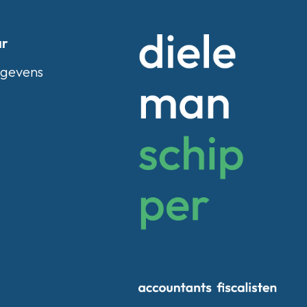
ar
egevens