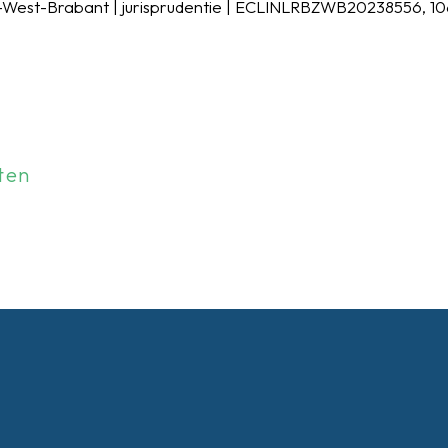
-West-Brabant | jurisprudentie | ECLINLRBZWB20238556, 1
ten