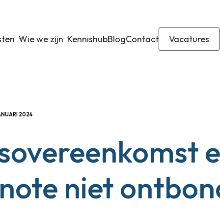
sten
Wie we zijn
Kennishub
Blog
Contact
Vacatures
ANUARI 2024
sovereenkomst e
note niet ontbo