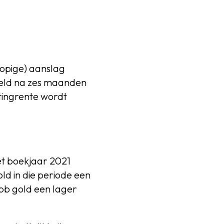
lopige) aanslag
teld na zes maanden
tingrente wordt
et boekjaar 2021
ld in die periode een
pb gold een lager