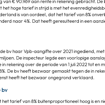
ag van € 90.969 aan rente in rekening gebracht. De b
t het hoge tarief in strijd is met het evenredigheids
rland is van oordeel, dat het tarief van 8% onverb
derd naar 4%. Dat heeft geresulteerd in een aanzie
t de bv haar Vpb-aangifte over 2021 ingediend, me
miljoen. De inspecteur legde een voorlopige aansla
 in rekening over de periode van 1 juli 2022 tot en 
 8%. De bv heeft bezwaar gemaakt tegen de in rek
ienst heeft het bezwaar ongegrond verklaard.
 bv
et tarief van 8% buitenproportioneel hoog is en niet re