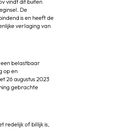
v vindt dit buiten
beginsel. De
indend is en heeft de
nlijke verlaging van
t een belastbaar
g op en
met 26 augustus 2023
ening gebrachte
delijk of billijk is,