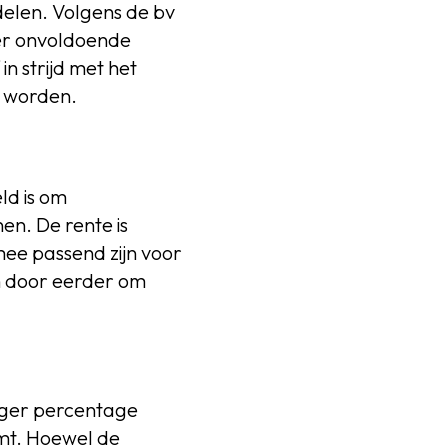
delen. Volgens de bv
 er onvoldoende
n strijd met het
e worden.
ld is om
nen. De rente is
mee passend zijn voor
n door eerder om
oger percentage
rmt. Hoewel de