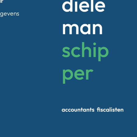
ar
egevens