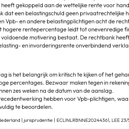
 heeft gekoppeld aan de wettelijke rente voor hand
 dat een belastingschuld geen privaatrechtelijke h
en Vpb- en andere belastingplichtigen acht de rech
 hogere rentepercentage leidt tot onevenredige fi
voldoende motivering bestaat. De rechtbank heeft
t belasting- en invorderingsrente onverbindend verkl
ag is het belangrijk om kritisch te kijken of het geh
bij hoge percentages. Bezwaar maken tegen in rekeni
innen zes weken na de datum van de aanslag.
precedentwerking hebben voor Vpb-plichtigen, wa
vuldig te beoordelen.
derland | jurisprudentie | ECLINLRBNNE20244361, LEE 23/5