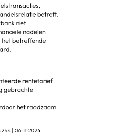
elstransacties,
andelsrelatie betreft.
tbank niet
nanciële nadelen
 het betreffende
aard.
anteerde rentetarief
ng gebrachte
ardoor het raadzaam
244 | 06-11-2024