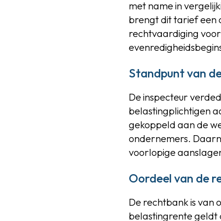
met name in vergelij
brengt dit tarief ee
rechtvaardiging voor 
evenredigheidsbegins
Standpunt van de
De inspecteur verdedi
belastingplichtigen aa
gekoppeld aan de wet
ondernemers. Daarna
voorlopige aanslagen
Oordeel van de r
De rechtbank is van 
belastingrente geldt